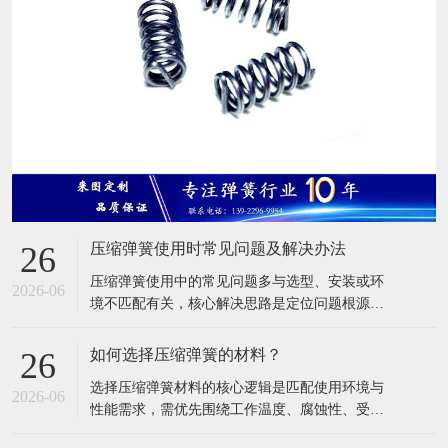
压缩弹簧使用时常见问题及解决办法
26
压缩弹簧使用中的常见问题多与选型、安装或环
2026-06
境不匹配有关，核心解决思路是定位问题根源
（材料 / 载荷 / 安装 / 环境），再针对性调整或替
换。以下是高频问题的具体分析及方案： 一、弹
如何选择压缩弹簧的材料？
26
簧断裂 这是最危险的问题，多因应力超过材料承
选择压缩弹簧材料的核心逻辑是匹配使用环境与
受极限或疲劳失效导致。 可能原因： 实际工作载
2026-06
性能需求，需优先围绕工作温度、腐蚀性、受力
荷远超弹簧额定载荷，导致
强度等关键条件，再结合成本控制综合判断。