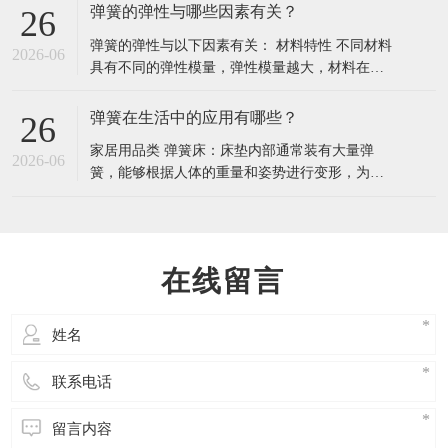
一、明确 3 个核心选择维度 这是材料选型的基
弹簧的弹性与哪些因素有关？
26
础，需先理清弹簧的实际工作场景： 工作温度：
弹簧的弹性与以下因素有关： 材料特性 不同材料
温度直接影响材料的弹性保持能力，超过耐受范
2026-06
具有不同的弹性模量，弹性模量越大，材料在相
围会导致弹簧永久变形或断裂。 常温场景
同外力作用下的变形越小，即材料越不容易被拉
伸或压缩，体现出的弹性越 “硬”。例如，钢的弹
弹簧在生活中的应用有哪些？
26
性模量比铜大，相同规格的钢弹簧和铜弹簧，钢
家居用品类 弹簧床：床垫内部通常装有大量弹
弹簧的弹性相对较小，更难被压缩或拉伸。 材料
2026-06
簧，能够根据人体的重量和姿势进行变形，为人
的内部结构也会影响弹簧弹性。晶体结
体提供良好的支撑，缓解身体压力，提升睡眠的
舒适度。 弹簧门：许多公共场所和家庭的门会安
装弹簧装置，人们进出后，门会在弹簧的作用下
自动关闭，方便快捷，还能保持室内的温度和隐
在线留言
私。 家居用品 弹簧恒力弹簧窗帘：通过恒力