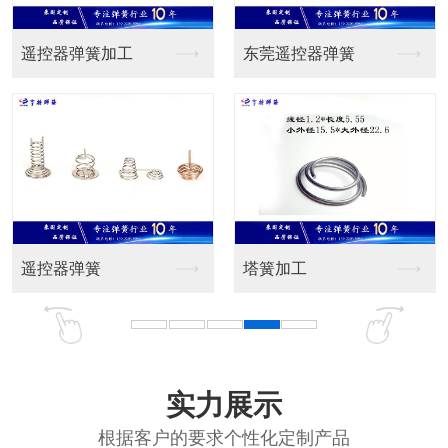
器弹簧加工
东莞遥控器弹簧
卡簧|异形
器弹簧
塔簧加工
东莞弹簧
实力展示
根据客户的要求个性化定制产品