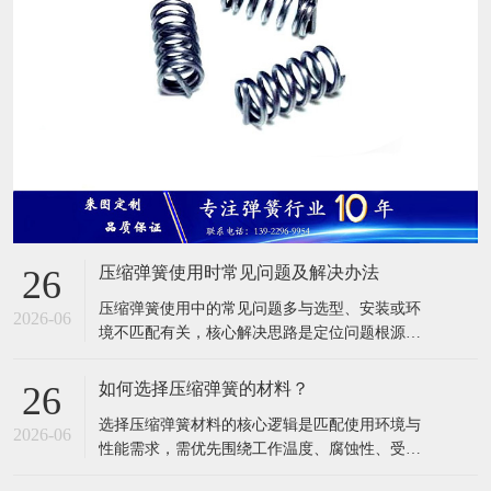
压缩弹簧使用时常见问题及解决办法
26
压缩弹簧使用中的常见问题多与选型、安装或环
2026-06
境不匹配有关，核心解决思路是定位问题根源
（材料 / 载荷 / 安装 / 环境），再针对性调整或替
换。以下是高频问题的具体分析及方案： 一、弹
如何选择压缩弹簧的材料？
26
簧断裂 这是最危险的问题，多因应力超过材料承
选择压缩弹簧材料的核心逻辑是匹配使用环境与
受极限或疲劳失效导致。 可能原因： 实际工作载
2026-06
性能需求，需优先围绕工作温度、腐蚀性、受力
荷远超弹簧额定载荷，导致
强度等关键条件，再结合成本控制综合判断。