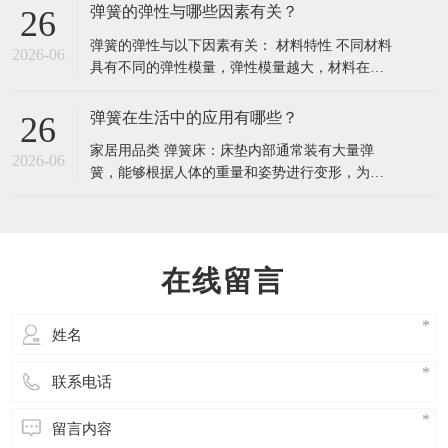
一、明确 3 个核心选择维度 这是材料选型的基
弹簧的弹性与哪些因素有关？
26
础，需先理清弹簧的实际工作场景： 工作温度：
弹簧的弹性与以下因素有关： 材料特性 不同材料
温度直接影响材料的弹性保持能力，超过耐受范
2026-06
具有不同的弹性模量，弹性模量越大，材料在相
围会导致弹簧永久变形或断裂。 常温场景
同外力作用下的变形越小，即材料越不容易被拉
伸或压缩，体现出的弹性越 “硬”。例如，钢的弹
弹簧在生活中的应用有哪些？
26
性模量比铜大，相同规格的钢弹簧和铜弹簧，钢
家居用品类 弹簧床：床垫内部通常装有大量弹
弹簧的弹性相对较小，更难被压缩或拉伸。 材料
2026-06
簧，能够根据人体的重量和姿势进行变形，为人
的内部结构也会影响弹簧弹性。晶体结
体提供良好的支撑，缓解身体压力，提升睡眠的
舒适度。 弹簧门：许多公共场所和家庭的门会安
装弹簧装置，人们进出后，门会在弹簧的作用下
自动关闭，方便快捷，还能保持室内的温度和隐
在线留言
私。 家居用品 弹簧恒力弹簧窗帘：通过恒力