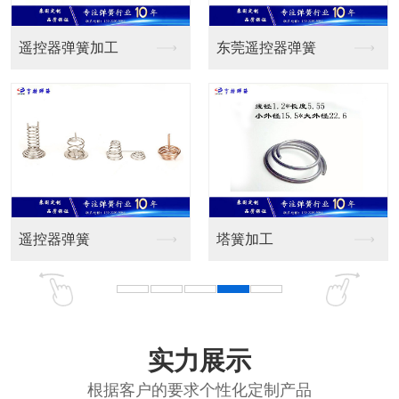
簧加工
东莞遥控器弹簧
卡簧|异形弹簧
簧
塔簧加工
东莞弹簧加工
实力展示
根据客户的要求个性化定制产品