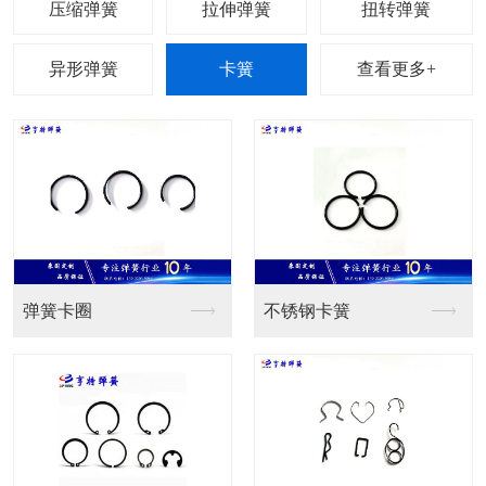
查看更多+
卡圈
不锈钢卡簧
2507超级