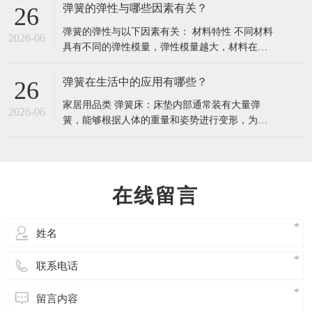
一、明确 3 个核心选择维度 这是材料选型的基
弹簧的弹性与哪些因素有关？
26
础，需先理清弹簧的实际工作场景： 工作温度：
弹簧的弹性与以下因素有关： 材料特性 不同材料
温度直接影响材料的弹性保持能力，超过耐受范
2026-06
具有不同的弹性模量，弹性模量越大，材料在相
围会导致弹簧永久变形或断裂。 常温场景
同外力作用下的变形越小，即材料越不容易被拉
伸或压缩，体现出的弹性越 “硬”。例如，钢的弹
弹簧在生活中的应用有哪些？
26
性模量比铜大，相同规格的钢弹簧和铜弹簧，钢
家居用品类 弹簧床：床垫内部通常装有大量弹
弹簧的弹性相对较小，更难被压缩或拉伸。 材料
2026-06
簧，能够根据人体的重量和姿势进行变形，为人
的内部结构也会影响弹簧弹性。晶体结
体提供良好的支撑，缓解身体压力，提升睡眠的
舒适度。 弹簧门：许多公共场所和家庭的门会安
装弹簧装置，人们进出后，门会在弹簧的作用下
自动关闭，方便快捷，还能保持室内的温度和隐
在线留言
私。 家居用品 弹簧恒力弹簧窗帘：通过恒力