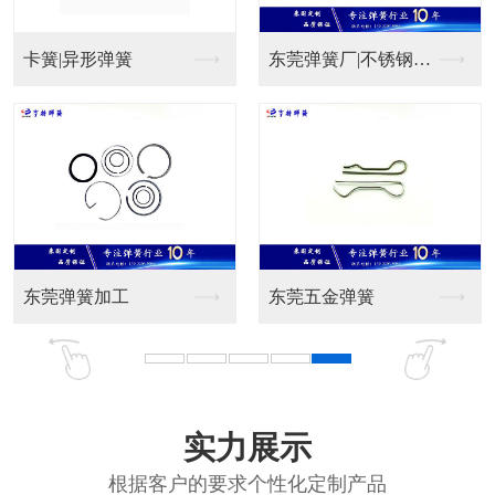
异形弹簧
东莞弹簧厂|不锈钢弹...
弹簧182B
弹簧加工
东莞五金弹簧
东莞压簧0.4
实力展示
根据客户的要求个性化定制产品