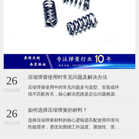
压缩弹簧使用时常见问题及解决办法
26
压缩弹簧使用中的常见问题多与选型、安装或环
2026-06
境不匹配有关，核心解决思路是定位问题根源
（材料 / 载荷 / 安装 / 环境），再针对性调整或替
换。以下是高频问题的具体分析及方案： 一、弹
如何选择压缩弹簧的材料？
26
簧断裂 这是最危险的问题，多因应力超过材料承
选择压缩弹簧材料的核心逻辑是匹配使用环境与
受极限或疲劳失效导致。 可能原因： 实际工作载
2026-06
性能需求，需优先围绕工作温度、腐蚀性、受力
荷远超弹簧额定载荷，导致
强度等关键条件，再结合成本控制综合判断。