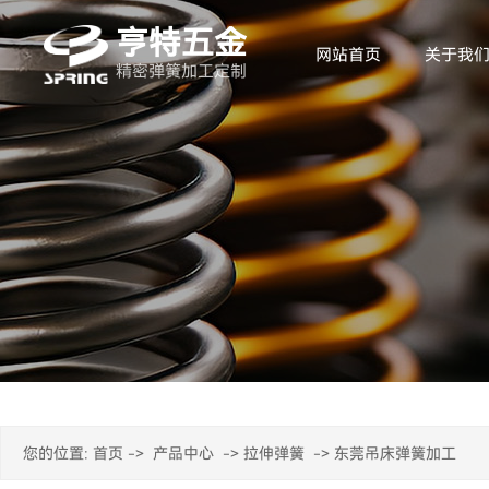
亨特五金
网站首页
关于我
精密弹簧加工定制
您的位置:
首页
->
产品中心
->
拉伸弹簧
->
东莞吊床弹簧加工